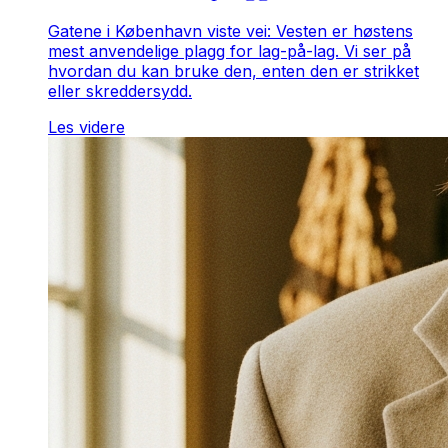
Gatene i København viste vei: Vesten er høstens
mest anvendelige plagg for lag-på-lag. Vi ser på
hvordan du kan bruke den, enten den er strikket
eller skreddersydd.
Les videre