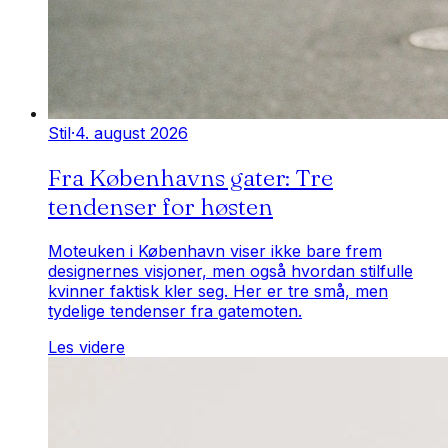
Stil
·
4. august 2026
Fra Københavns gater: Tre
tendenser for høsten
Moteuken i København viser ikke bare frem
designernes visjoner, men også hvordan stilfulle
kvinner faktisk kler seg. Her er tre små, men
tydelige tendenser fra gatemoten.
Les videre