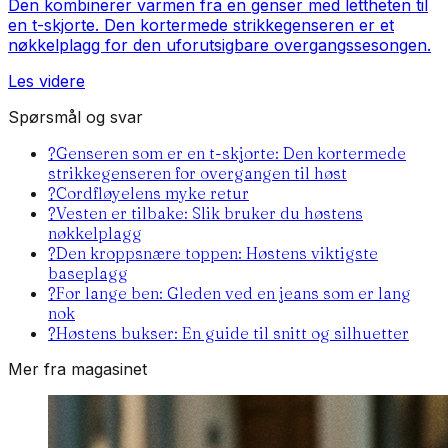
Den kombinerer varmen fra en genser med lettheten til
en t-skjorte. Den kortermede strikkegenseren er et
nøkkelplagg for den uforutsigbare overgangssesongen.
Les videre
Spørsmål og svar
?
Genseren som er en t-skjorte: Den kortermede
strikkegenseren for overgangen til høst
?
Cordfløyelens myke retur
?
Vesten er tilbake: Slik bruker du høstens
nøkkelplagg
?
Den kroppsnære toppen: Høstens viktigste
baseplagg
?
For lange ben: Gleden ved en jeans som er lang
nok
?
Høstens bukser: En guide til snitt og silhuetter
Mer fra magasinet