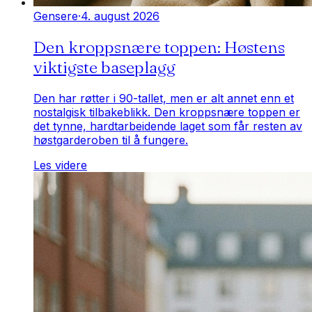
Gensere
·
4. august 2026
Den kroppsnære toppen: Høstens
viktigste baseplagg
Den har røtter i 90-tallet, men er alt annet enn et
nostalgisk tilbakeblikk. Den kroppsnære toppen er
det tynne, hardtarbeidende laget som får resten av
høstgarderoben til å fungere.
Les videre