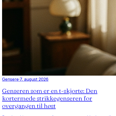
Gensere
·
7. august 2026
Genseren som er en t-skjorte: Den
kortermede strikkegenseren for
overgangen til høst