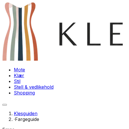
Mote
Klær
Stil
Stell & vedlikehold
Shopping
Klesguiden
·
Fargeguide