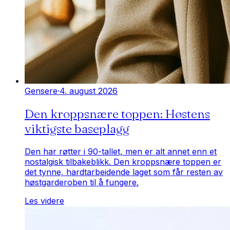
Gensere
·
4. august 2026
Den kroppsnære toppen: Høstens
viktigste baseplagg
Den har røtter i 90-tallet, men er alt annet enn et
nostalgisk tilbakeblikk. Den kroppsnære toppen er
det tynne, hardtarbeidende laget som får resten av
høstgarderoben til å fungere.
Les videre