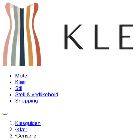
Mote
Klær
Stil
Stell & vedlikehold
Shopping
Klesguiden
·
Klær
·
Gensere