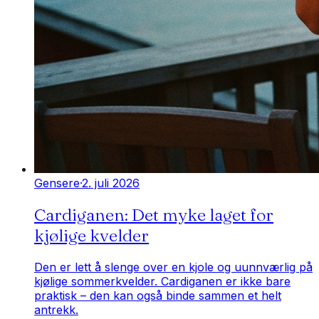
Gensere
·
2. juli 2026
Cardiganen: Det myke laget for
kjølige kvelder
Den er lett å slenge over en kjole og uunnværlig på
kjølige sommerkvelder. Cardiganen er ikke bare
praktisk – den kan også binde sammen et helt
antrekk.