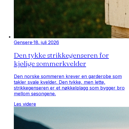
Gensere
·
18. juli 2026
Den tykke strikkegenseren for
kjølige sommerkvelder
Den norske sommeren krever en garderobe som
takler svale kvelder. Den tykke, men lette,
strikkegenseren er et nøkkelplagg som bygger bro
mellom sesongene.
Les videre