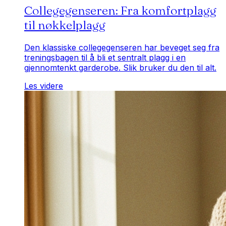
Collegegenseren: Fra komfortplagg
til nøkkelplagg
Den klassiske collegegenseren har beveget seg fra
treningsbagen til å bli et sentralt plagg i en
gjennomtenkt garderobe. Slik bruker du den til alt.
Les videre