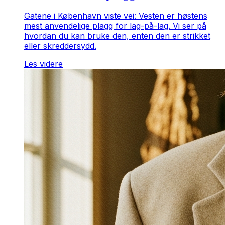
Gatene i København viste vei: Vesten er høstens
mest anvendelige plagg for lag-på-lag. Vi ser på
hvordan du kan bruke den, enten den er strikket
eller skreddersydd.
Les videre