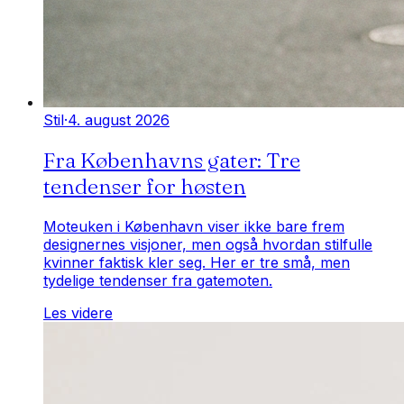
Stil
·
4. august 2026
Fra Københavns gater: Tre
tendenser for høsten
Moteuken i København viser ikke bare frem
designernes visjoner, men også hvordan stilfulle
kvinner faktisk kler seg. Her er tre små, men
tydelige tendenser fra gatemoten.
Les videre