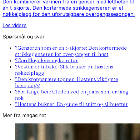
Den kombinerer varmen fra en genser med lettheten til
en t-skjorte. Den kortermede strikkegenseren er et
nøkkelplagg for den uforutsigbare overgangssesongen.
Les videre
Spørsmål og svar
?
Genseren som er en t-skjorte: Den kortermede
strikkegenseren for overgangen til høst
?
Cordfløyelens myke retur
?
Vesten er tilbake: Slik bruker du høstens
nøkkelplagg
?
Den kroppsnære toppen: Høstens viktigste
baseplagg
?
For lange ben: Gleden ved en jeans som er lang
nok
?
Høstens bukser: En guide til snitt og silhuetter
Mer fra magasinet