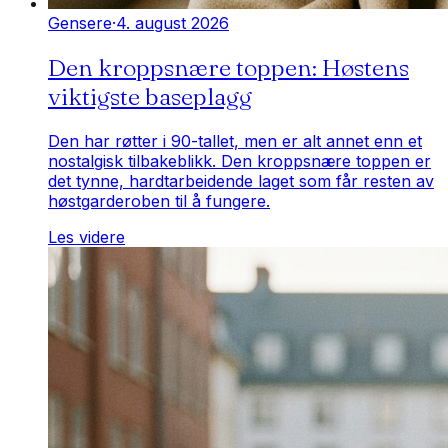
Gensere
·
4. august 2026
Den kroppsnære toppen: Høstens
viktigste baseplagg
Den har røtter i 90-tallet, men er alt annet enn et
nostalgisk tilbakeblikk. Den kroppsnære toppen er
det tynne, hardtarbeidende laget som får resten av
høstgarderoben til å fungere.
Les videre