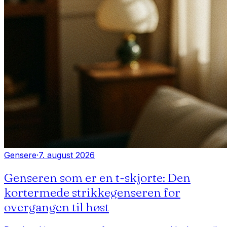
Gensere
·
7. august 2026
Genseren som er en t-skjorte: Den
kortermede strikkegenseren for
overgangen til høst