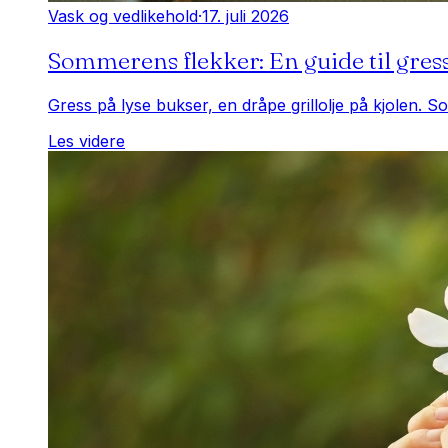
Vask og vedlikehold
·
17. juli 2026
Sommerens flekker: En guide til gress
Gress på lyse bukser, en dråpe grillolje på kjolen. S
Les videre