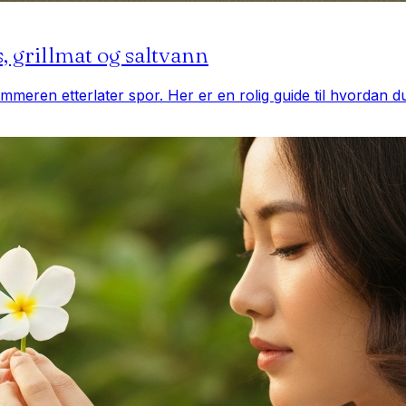
, grillmat og saltvann
ommeren etterlater spor. Her er en rolig guide til hvordan d