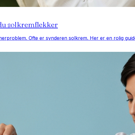
 du solkremflekker
mmerproblem. Ofte er synderen solkrem. Her er en rolig guid