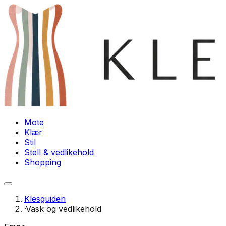
Mote
Klær
Stil
Stell & vedlikehold
Shopping
Klesguiden
·
Vask og vedlikehold