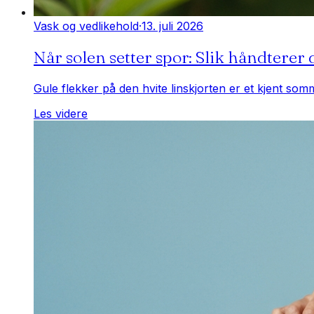
Vask og vedlikehold
·
13. juli 2026
Når solen setter spor: Slik håndterer
Gule flekker på den hvite linskjorten er et kjent so
Les videre