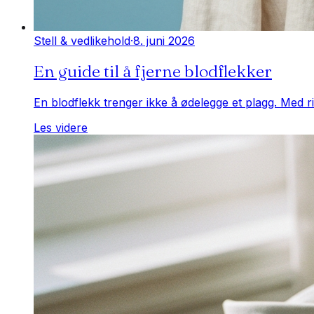
Stell & vedlikehold
·
8. juni 2026
En guide til å fjerne blodflekker
En blodflekk trenger ikke å ødelegge et plagg. Med r
Les videre