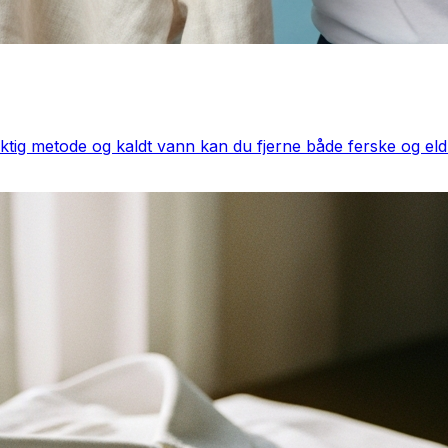
iktig metode og kaldt vann kan du fjerne både ferske og eldr