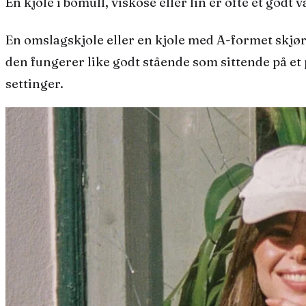
En kjole i bomull, viskose eller lin er ofte et godt 
En omslagskjole eller en kjole med A-formet skjørt
den fungerer like godt stående som sittende på et pl
settinger.