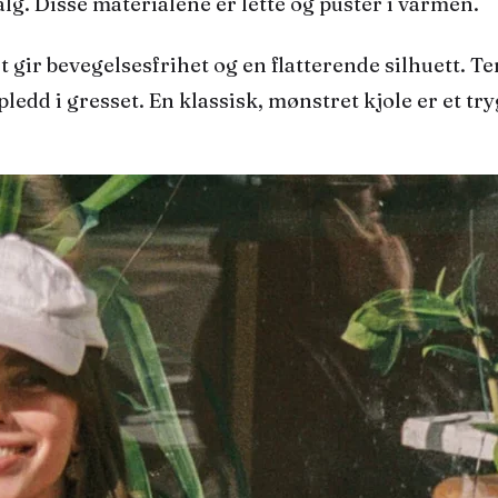
valg. Disse materialene er lette og puster i varmen.
 gir bevegelsesfrihet og en flatterende silhuett. Te
edd i gresset. En klassisk, mønstret kjole er et tryg