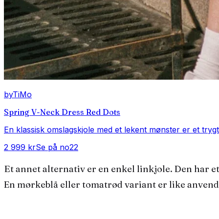
byTiMo
Spring V-Neck Dress Red Dots
En klassisk omslagskjole med et lekent mønster er et trygt
2 999 kr
Se på no22
Et annet alternativ er en enkel linkjole. Den har et iboende avslappet uttrykk, men kan lett pyntes opp med et par sandaler med hæl og enkle smykker.
En mørkeblå eller tomatrød variant er like anvend