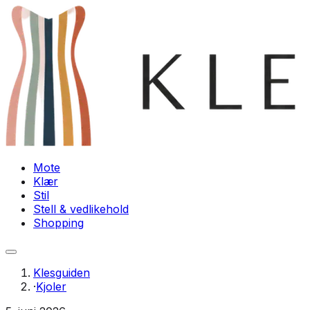
Mote
Klær
Stil
Stell & vedlikehold
Shopping
Klesguiden
·
Kjoler