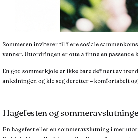
Sommeren inviterer til flere sosiale sammenkomster enn noen annen årstid. Fra en uformell avslutning med jobben til en lenge planlagt hagefest hos
venner. Utfordringen er ofte å finne en passende 
En god sommerkjole er ikke bare definert av trend
anledningen og kle seg deretter – komfortabelt og
Hagefesten og sommeravslutning
En hagefest eller en sommeravslutning i mer uformelle rammer krever et antrekk som er pent, men ikke stivt. Her er det rom for farger og mønster.