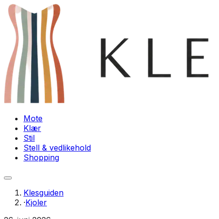
Mote
Klær
Stil
Stell & vedlikehold
Shopping
Klesguiden
·
Kjoler