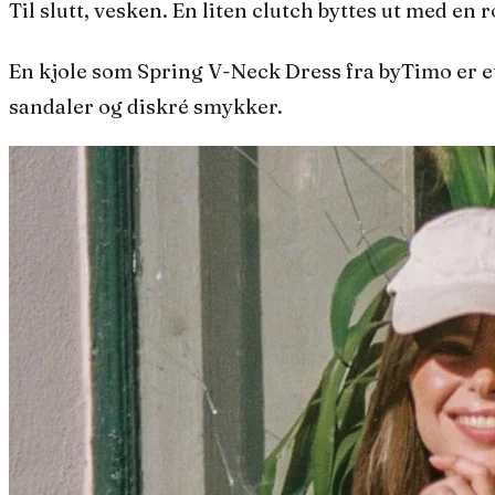
Til slutt, vesken. En liten
clutch
byttes ut med en r
En kjole som
Spring V-Neck Dress
fra byTimo er e
sandaler og diskré smykker.