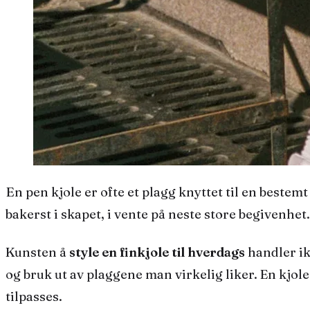
En pen kjole er ofte et plagg knyttet til en bestemt anledning – et bryllup, en rund dag, en sommerfest. Men når festen er over, blir den gjerne hengende
bakerst i skapet, i vente på neste store begivenhet
Kunsten å
style en finkjole til hverdags
handler ik
og bruk ut av plaggene man virkelig liker. En kjol
tilpasses.