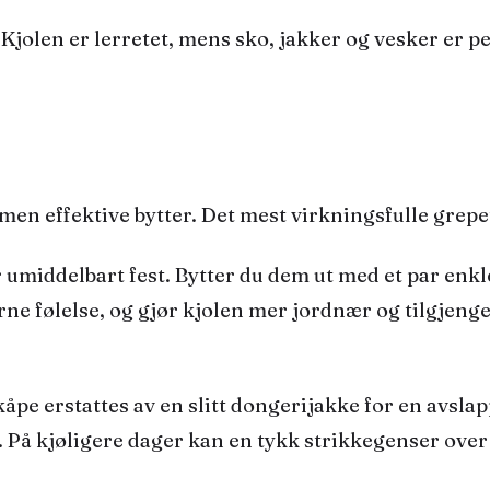
. Kjolen er lerretet, mens sko, jakker og vesker er 
 men effektive bytter. Det mest virkningsfulle grepet
r umiddelbart fest. Bytter du dem ut med et par enk
følelse, og gjør kjolen mer jordnær og tilgjengelig
 kåpe erstattes av en slitt dongerijakke for en avsla
å kjøligere dager kan en tykk strikkegenser over k