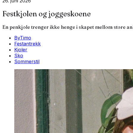
26. juni 2026
Festkjolen og joggeskoene
En penkjole trenger ikke henge i skapet mellom store anle
ByTimo
Festantrekk
Kjoler
Sko
Sommerstil