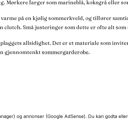
g. Mørkere farger som marineblå, koksgrå eller sort 
gir varme på en kjølig sommerkveld, og tilfører samti
en
clutch
. Små justeringer som dette er ofte alt som s
 plaggets allsidighet. Det er et materiale som invite
 en gjennomtenkt
sommergarderobe
.
 Manager) og annonser (Google AdSense). Du kan godta eller