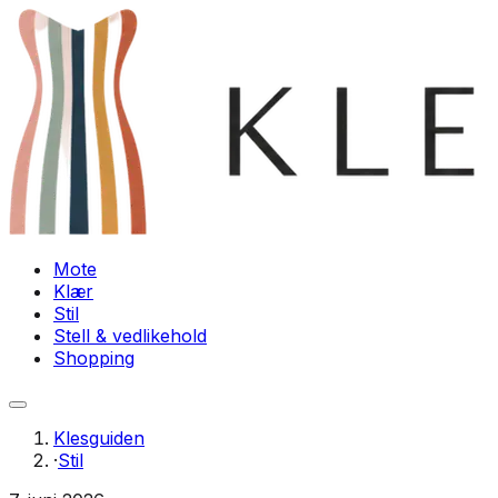
Mote
Klær
Stil
Stell & vedlikehold
Shopping
Klesguiden
·
Stil