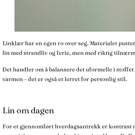
Linklær har en egen ro over seg. Materialet puster, det lever med deg gjennom dagen, og det blir mykere for hver gang du bruker det. Mange forbinder
lin med strandliv og ferie, men med riktig tilnærm
Det handler om å balansere det uformelle i stoffet 
varmen – det er også et lerret for personlig stil.
Lin om dagen
For et gjennomført hverdagsantrekk er kontrast 