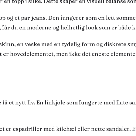
r en topp i silke. Dette skaper en visuell balanse so
p og et par jeans. Den fungerer som en lett sommer
 får du en moderne og helhetlig look som er både k
 i skinn, en veske med en tydelig form og diskrete s
net er hovedelementet, men ikke det eneste elemente
få et nytt liv. En
linkjole
som fungerte med flate san
 er espadriller med kilehæl eller nette sandaler. Et 