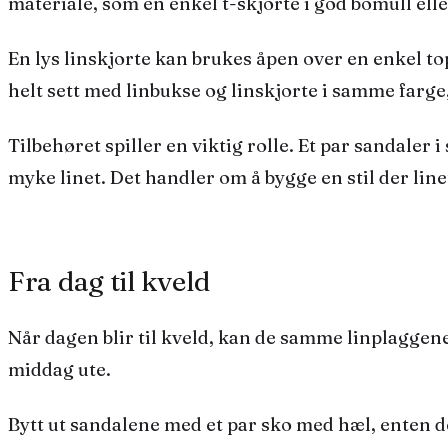
materiale, som en enkel t-skjorte i god bomull elle
En lys
linskjorte
kan brukes åpen over en enkel top
helt sett med
linbukse
og
linskjorte
i samme farge,
Tilbehøret spiller en viktig rolle. Et par sandaler
myke linet. Det handler om å bygge en stil der li
Fra dag til kveld
Når dagen blir til kveld, kan de samme linplaggene 
middag ute.
Bytt ut sandalene med et par sko med hæl, enten det