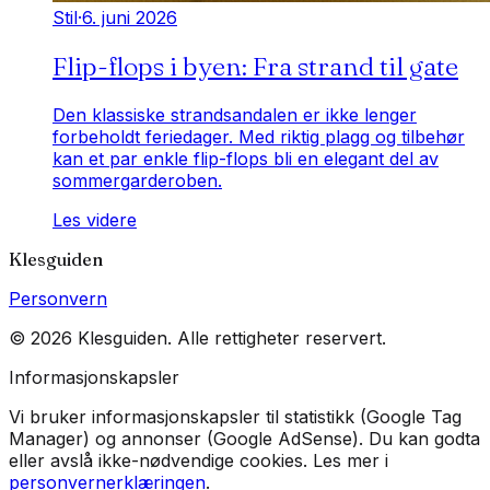
Stil
·
6. juni 2026
Flip-flops i byen: Fra strand til gate
Den klassiske strandsandalen er ikke lenger
forbeholdt feriedager. Med riktig plagg og tilbehør
kan et par enkle flip-flops bli en elegant del av
sommergarderoben.
Les videre
Klesguiden
Personvern
©
2026
Klesguiden
. Alle rettigheter reservert.
Informasjonskapsler
Vi bruker informasjonskapsler til statistikk (Google Tag
Manager) og annonser (Google AdSense). Du kan godta
eller avslå ikke-nødvendige cookies. Les mer i
personvernerklæringen
.