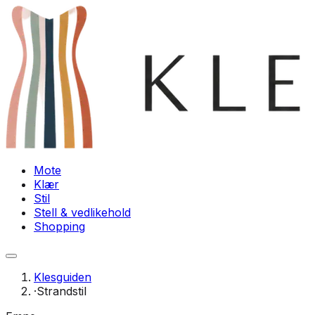
Mote
Klær
Stil
Stell & vedlikehold
Shopping
Klesguiden
·
Strandstil