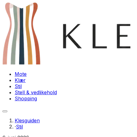
Mote
Klær
Stil
Stell & vedlikehold
Shopping
Klesguiden
·
Stil